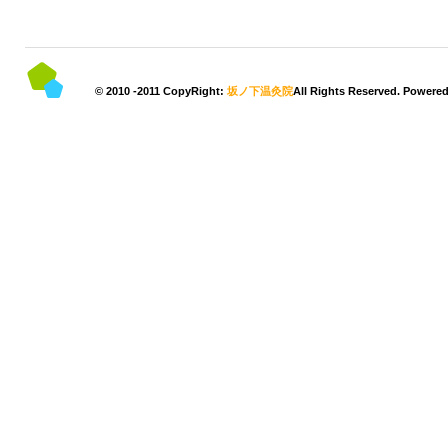
© 2010 -2011 CopyRight:
坂ノ下温灸院
All Rights Reserved. Powere