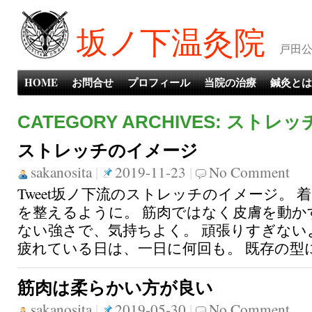
坂ノ下温灸院
戸田公
HOME
お問合せ
プロフィール
当院の治療
鍼灸とは
CATEGORY ARCHIVES: ストレッ
ストレッチのイメージ
sakanosita
|
2019-11-23
|
No Comment
Tweet坂ノ下流のストレッチのイメージ。 
を整えるように。 筋肉ではなく皮膚を動か
ない強さで、気持ちよく。 頑張りすぎない
疲れている日は、一日に何回も。 既存の型に
筋肉は柔らかい方が良い
sakanosita
|
2019-05-30
|
No Comment