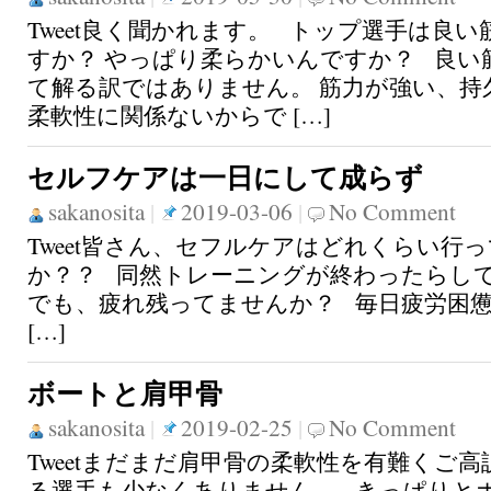
Tweet良く聞かれます。 トップ選手は良
すか？ やっぱり柔らかいんですか？ 良い
て解る訳ではありません。 筋力が強い、持
柔軟性に関係ないからで […]
セルフケアは一日にして成らず
sakanosita
|
2019-03-06
|
No Comment
Tweet皆さん、セフルケアはどれくらい行
か？？ 同然トレーニングが終わったらし
でも、疲れ残ってませんか？ 毎日疲労困
[…]
ボートと肩甲骨
sakanosita
|
2019-02-25
|
No Comment
Tweetまだまだ肩甲骨の柔軟性を有難くご
る選手も少なくありません。 きっぱりと