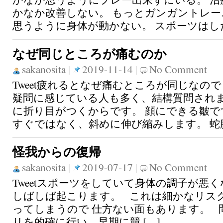
かなか改善しない。 もっとガンガントレ
思うように身体が動かない。 スポーツはした
なぜ同じところが痛むのか
sakanosita
|
2019-11-14
|
No Comment
Tweet疲れるとなぜ痛むところが同じなの
疑問に感じている人も多く、結構質問されま
に折り目がつくからです。 顔にできる皺で
すぐではなく、斜めに伸び縮みします。 蛇腹
怪我からの復帰
sakanosita
|
2019-07-17
|
No Comment
Tweetスポーツをしていて身体の調子が悪
しばしば起こります。 これは細かなリス
ってしまうので 仕方ない面もあります。 
リを的確に行い、早期に競 […]