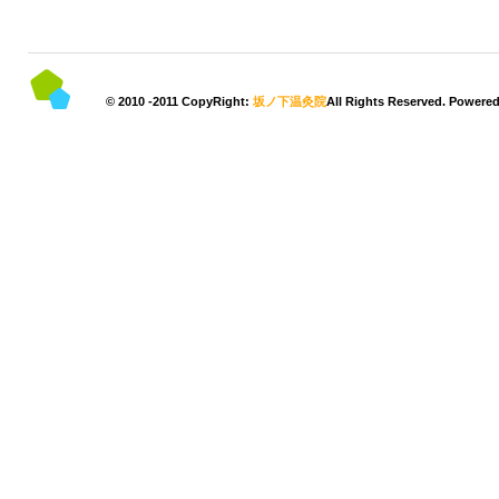
© 2010 -2011 CopyRight:
坂ノ下温灸院
All Rights Reserved. Powere