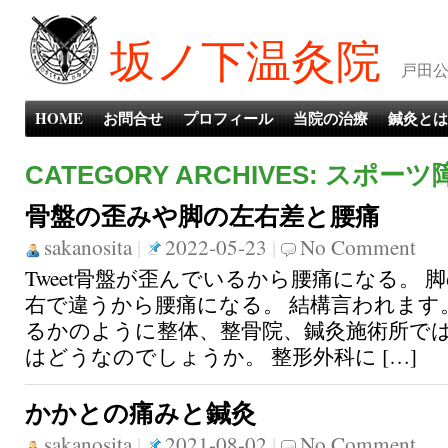
坂ノ下温灸院
戸田公
HOME
お問合せ
プロフィール
当院の治療
鍼灸とは
CATEGORY ARCHIVES: スポーツ
骨盤の歪みや脚の左右差と腰痛
sakanosita
|
2022-05-23
|
No Comment
Tweet骨盤が歪んでいるから腰痛になる。 
右で違うから腰痛になる。 結構言われます
るかのように整体、整骨院、鍼灸施術所では
はどうなのでしょうか。 整形外科に […]
かかとの痛みと鍼灸
sakanosita
|
2021-08-02
|
No Comment