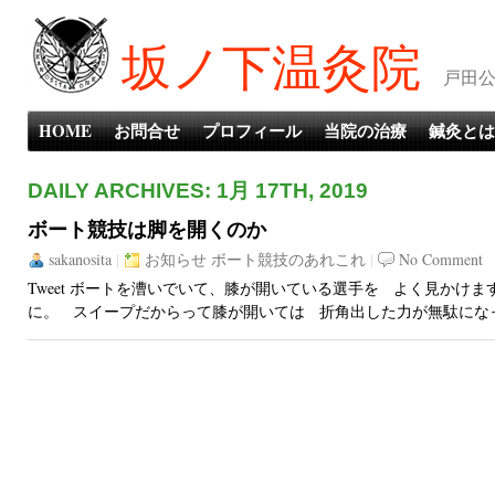
坂ノ下温灸院
戸田公
HOME
お問合せ
プロフィール
当院の治療
鍼灸とは
DAILY ARCHIVES: 1月 17TH, 2019
ボート競技は脚を開くのか
sakanosita
|
お知らせ
ボート競技のあれこれ
|
No Comment
Tweet ボートを漕いでいて、膝が開いている選手を よく見かけ
に。 スイープだからって膝が開いては 折角出した力が無駄になってし