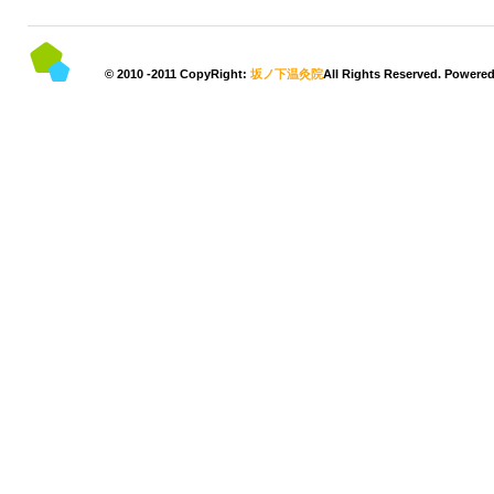
© 2010 -2011 CopyRight:
坂ノ下温灸院
All Rights Reserved. Powere