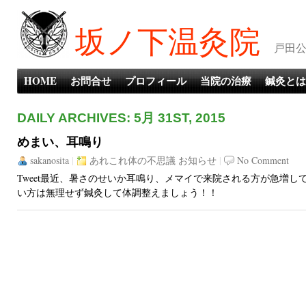
坂ノ下温灸院
戸田公
HOME
お問合せ
プロフィール
当院の治療
鍼灸とは
DAILY ARCHIVES: 5月 31ST, 2015
めまい、耳鳴り
sakanosita
|
あれこれ体の不思議
お知らせ
|
No Comment
Tweet最近、暑さのせいか耳鳴り、メマイで来院される方が急増し
い方は無理せず鍼灸して体調整えましょう！！