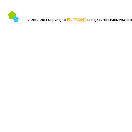
© 2010 -2011 CopyRight:
坂ノ下温灸院
All Rights Reserved. Powere