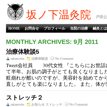
坂ノ下温灸院
戸田公
HOME
お問合せ
プロフィール
当院の治療
鍼灸とは
MONTHLY ARCHIVES: 9月 2011
治療体験談5
sakanosita
|
治療体験談
|
No Comment
Tweet会社員 30代女性 『こちらにお世
て半年。お肌の調子がとても良くなりました
粧崩れが酷いのですが、美容針を始めてか
直しがとても楽になりました。 また、体が気
ストレッチ２
sakanosita
|
お知らせ
ストレッチ
|
No Comment