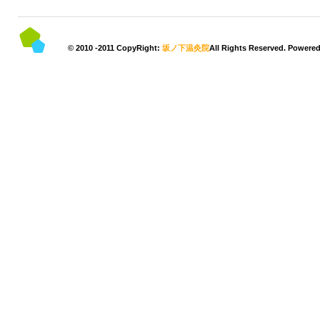
© 2010 -2011 CopyRight:
坂ノ下温灸院
All Rights Reserved. Powere