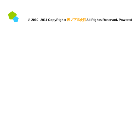
© 2010 -2011 CopyRight:
坂ノ下温灸院
All Rights Reserved. Powere