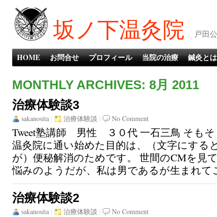
坂ノ下温灸院
戸田公
HOME
お問合せ
プロフィール
当院の治療
鍼灸とは
MONTHLY ARCHIVES: 8月 2011
治療体験談3
sakanosita
|
治療体験談
|
No Comment
Tweet塾講師 男性 ３０代 一石三鳥 そも
温灸院に通い始めた目的は、（文字にする
が）便秘解消のためです。 世間のCMを見
悩みのようだが、私は男であるが生まれてこの
治療体験談2
sakanosita
|
治療体験談
|
No Comment