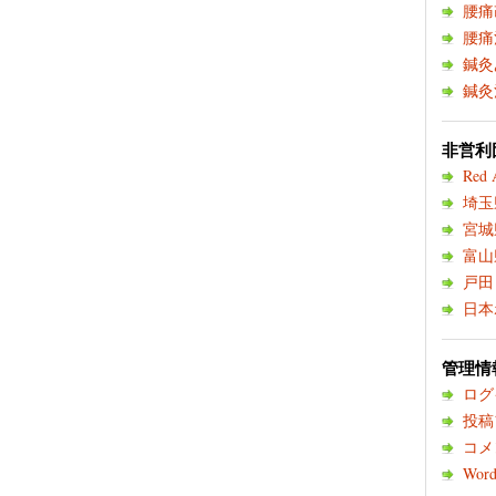
腰痛
腰痛
鍼灸
鍼灸
非営利団
Red 
埼玉
宮城
富山
戸田
日本
管理情
ログ
投稿
コメ
Word