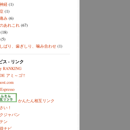
神経
(1)
症
(1)
痛み
(6)
のあれこれ
(67)
(18)
(5)
しばり、歯ぎしり、噛み合わせ
(1)
ビス - リンク
ry RANKING
 DE アミ～ゴ!!
most.com
Espresso
かんたん相互リンク
さい！
クジャパン
テン
得ナビ