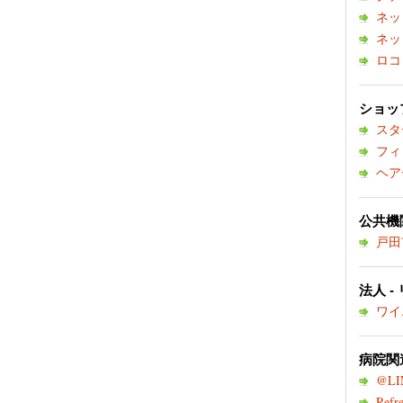
ネッ
ネッ
ロコ
ショップ
スタ
フィ
ヘア
公共機関
戸田
法人 -
ワイ
病院関連
@LI
Refre