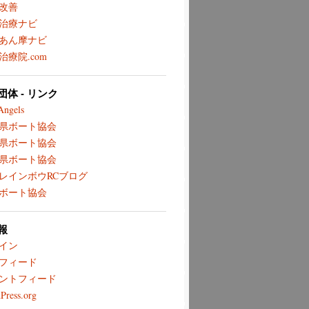
改善
治療ナビ
あん摩ナビ
治療院.com
体 - リンク
Angels
県ボート協会
県ボート協会
県ボート協会
レインボウRCブログ
ボート協会
報
イン
フィード
ントフィード
Press.org