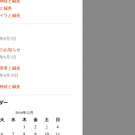
神経と鍼灸
と鍼灸
イラと鍼灸
6年8月3日
のお知らせ
6年6月1日
障害と鍼灸
6年4月10日
神経と鍼灸
ダー
2016年12月
火
水
木
金
土
日
1
2
3
4
6
7
8
9
10
11