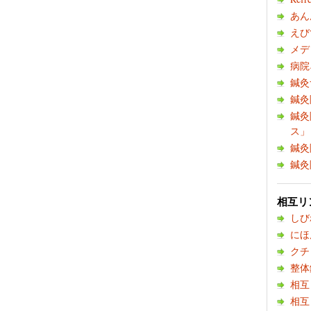
あん
えび
メデ
病院
鍼灸
鍼灸
鍼灸
ス」
鍼灸
鍼灸
相互リ
しび
にほ
クチ
整体
相互
相互