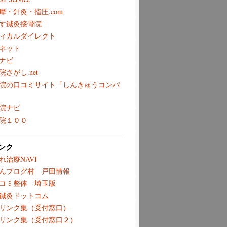
摩・針灸・指圧.com
す鍼灸接骨院
ィカルダイレクト
ネット
ナビ
院さがし.net
院の口コミサイト「しんきゅうコンパ
院ナビ
院１００
ンク
れ治療NAVI
んブログ村 戸田情報
コミ整体 埼玉版
鍼灸ドットコム
リンク集（受付窓口）
リンク集（受付窓口２）