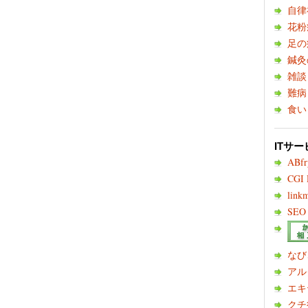
自律
花粉
足の
鍼灸
雑談
難病
食い
ITサー
ABf
CGI
link
SEO 
なび
アル
エキ
クチ