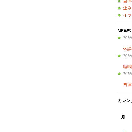
自律
歪み
イラ
NEWS
202
休診
202
睡眠
202
自律
カレン
月
5