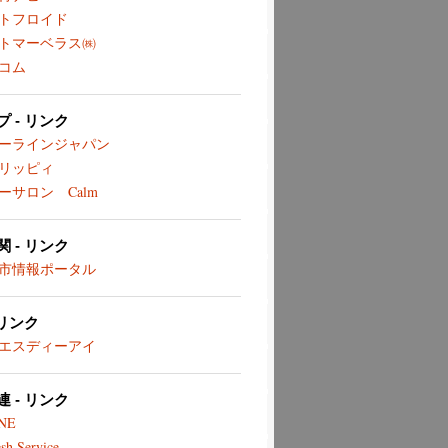
トフロイド
トマーベラス㈱
コム
 - リンク
ーラインジャパン
リッピィ
ーサロン Calm
 - リンク
市情報ポータル
 リンク
エスディーアイ
 - リンク
NE
sh Service