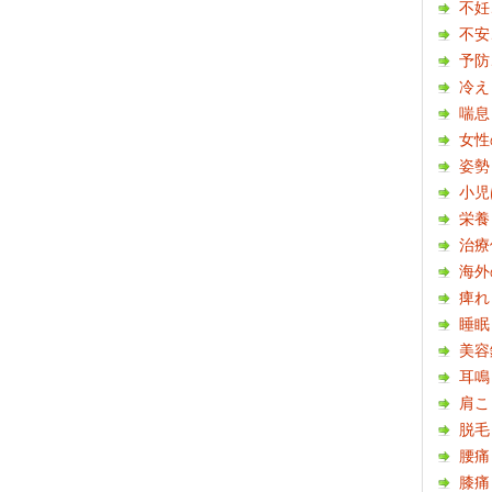
不妊
不安
予防
冷え
喘息
女性
姿勢
小児
栄養
治療
海外
痺れ
睡眠
美容
耳鳴
肩こ
脱毛
腰痛
膝痛