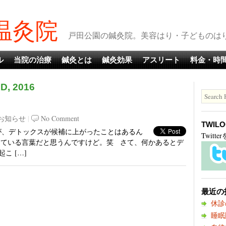
温灸院
戸田公園の鍼灸院。美容はり・子どものはりも
ル
当院の治療
鍼灸とは
鍼灸効果
アスリート
料金・時
D, 2016
お知らせ
|
No Comment
TWIL
たが、デトックスが候補に上がったことはあるん
Twit
っている言葉だと思うんですけど。笑 さて、何かあるとデ
こ […]
最近の
休診
睡眠