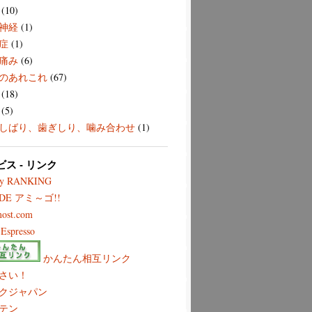
(10)
神経
(1)
症
(1)
痛み
(6)
のあれこれ
(67)
(18)
(5)
しばり、歯ぎしり、噛み合わせ
(1)
ビス - リンク
ry RANKING
 DE アミ～ゴ!!
most.com
Espresso
かんたん相互リンク
さい！
クジャパン
テン