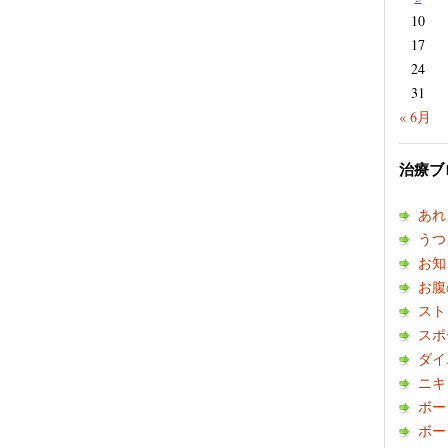
10
17
24
31
« 6月
治療ブ
あれ
うつ
お知
お腹
スト
スポ
ダイ
ニキ
ボー
ボー