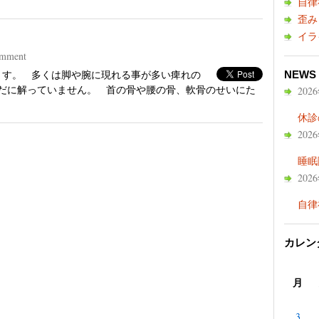
自律
歪み
イラ
mment
います。 多くは脚や腕に現れる事が多い痺れの
NEWS
だに解っていません。 首の骨や腰の骨、軟骨のせいにた
202
休診
202
睡眠
202
自律
カレン
月
3