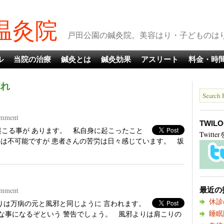
温灸院
戸田公園の鍼灸院。美容はり・子どものはりも
ル
当院の治療
鍼灸とは
鍼灸効果
アスリート
料金・時
痺れ
mment
TWIL
が起こる事が あります。 私自身に起こったこと
Twit
事は不可能ですが 患者さんの苦労は日々感じています。 坂
mment
最近の
休診
こりは万病の元と風邪と同じように 言われます。
睡眠
な事になるぞという 警告でしょう。 風邪よりは肩こりの