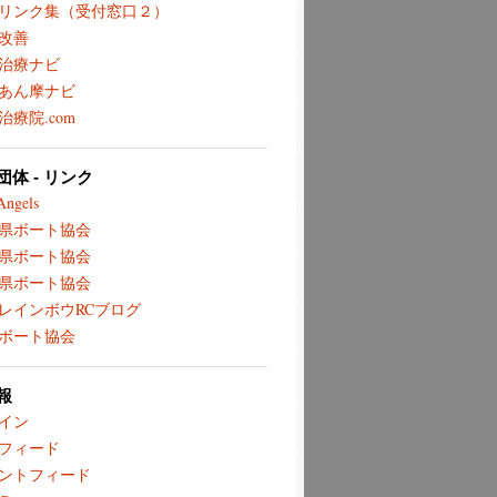
リンク集（受付窓口２）
改善
治療ナビ
あん摩ナビ
治療院.com
体 - リンク
Angels
県ボート協会
県ボート協会
県ボート協会
レインボウRCブログ
ボート協会
報
イン
フィード
ントフィード