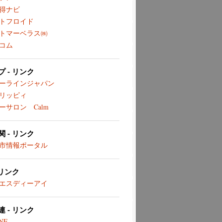
得ナビ
トフロイド
トマーベラス㈱
コム
 - リンク
ーラインジャパン
リッピィ
ーサロン Calm
 - リンク
市情報ポータル
 リンク
エスディーアイ
 - リンク
NE