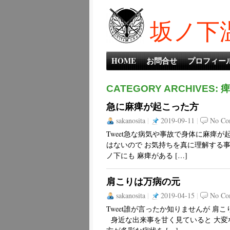
坂ノ下
HOME
お問合せ
プロフィー
CATEGORY ARCHIVES: 
急に麻痺が起こった方
sakanosita
|
2019-09-11
|
No Co
Tweet急な病気や事故で身体に麻痺
はないので お気持ちを真に理解する
ノ下にも 麻痺がある […]
肩こりは万病の元
sakanosita
|
2019-04-15
|
No Co
Tweet誰が言ったか知りませんが 肩
身近な出来事を甘く見ていると 大変