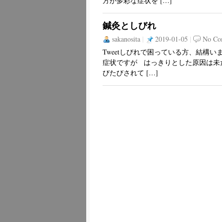
方が多彩な症状を […]
鍼灸としびれ
sakanosita
|
2019-01-05
|
No Co
Tweetしびれで困っている方、結構
症状ですが はっきりとした原因は未
びたびされて […]