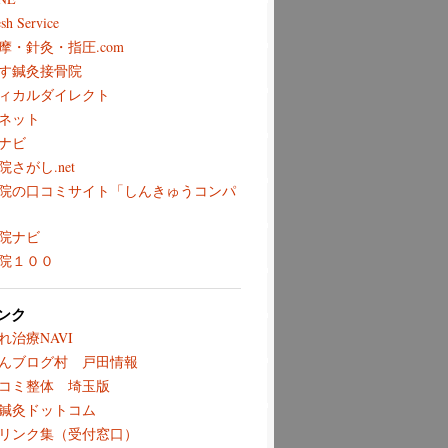
sh Service
摩・針灸・指圧.com
す鍼灸接骨院
ィカルダイレクト
ネット
ナビ
院さがし.net
院の口コミサイト「しんきゅうコンパ
院ナビ
院１００
ンク
れ治療NAVI
んブログ村 戸田情報
コミ整体 埼玉版
鍼灸ドットコム
リンク集（受付窓口）