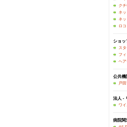
クチ
ネッ
ネッ
ロコ
ショップ
スタ
フィ
ヘア
公共機関
戸田
法人 -
ワイ
病院関連
@LI