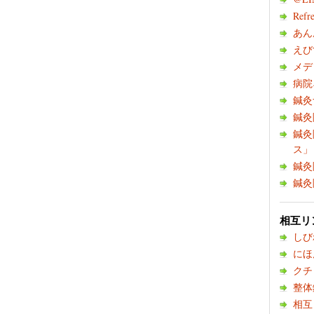
Refre
あん
えび
メデ
病院
鍼灸
鍼灸
鍼灸
ス」
鍼灸
鍼灸
相互リ
しび
にほ
クチ
整体
相互