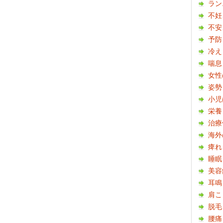
ラン
不妊
不安
予防
冷え
喘息
女性
姿勢
小児
栄養
治療
海外
痺れ
睡眠
美容
耳鳴
肩こ
脱毛
腰痛