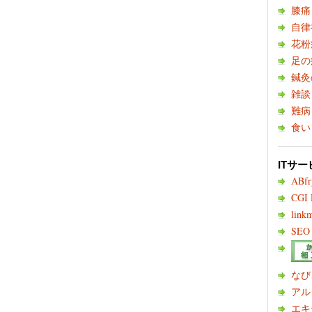
膝痛
自律
花粉
足の
鍼灸
雑談
難病
食い
ITサー
ABf
CGI
link
SEO 
なび
アル
エキ