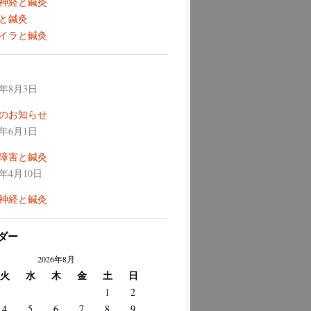
神経と鍼灸
と鍼灸
イラと鍼灸
6年8月3日
のお知らせ
6年6月1日
障害と鍼灸
6年4月10日
神経と鍼灸
ダー
2026年8月
火
水
木
金
土
日
1
2
4
5
6
7
8
9