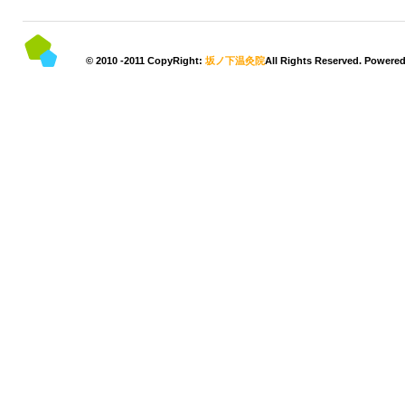
© 2010 -2011 CopyRight:
坂ノ下温灸院
All Rights Reserved. Powere