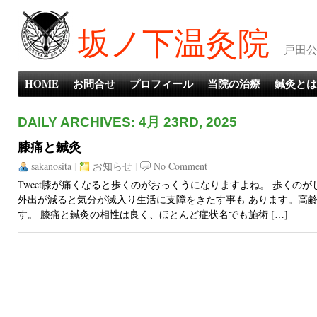
坂ノ下温灸院
戸田公
HOME
お問合せ
プロフィール
当院の治療
鍼灸とは
DAILY ARCHIVES: 4月 23RD, 2025
膝痛と鍼灸
sakanosita
|
お知らせ
|
No Comment
Tweet膝が痛くなると歩くのがおっくうになりますよね。 歩くの
外出が減ると気分が滅入り生活に支障をきたす事も あります。高
す。 膝痛と鍼灸の相性は良く、ほとんど症状名でも施術 […]