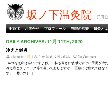
坂ノ下温灸院
戸田公
HOME
お問合せ
プロフィール
当院の治療
鍼灸とは
DAILY ARCHIVES: 11月 11TH, 2020
冷えと鍼灸
sakanosita
|
お知らせ
冷え
女性の悩み
|
No Comment
Tweet冷え症は辛いですよね。 私も寒さに敏感ですぐに手足が
冷え症とクリニック等で書いてありますが、 正確には病気ではな
す。 暑いの […]