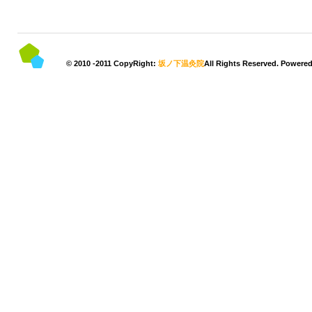
© 2010 -2011 CopyRight:
坂ノ下温灸院
All Rights Reserved. Powere