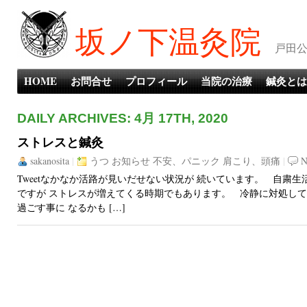
坂ノ下温灸院
戸田公
HOME
お問合せ
プロフィール
当院の治療
鍼灸とは
DAILY ARCHIVES: 4月 17TH, 2020
ストレスと鍼灸
sakanosita
|
うつ
お知らせ
不安、パニック
肩こり、頭痛
|
N
Tweetなかなか活路が見いだせない状況が 続いています。 自粛
ですが ストレスが増えてくる時期でもあります。 冷静に対処して
過ごす事に なるかも […]