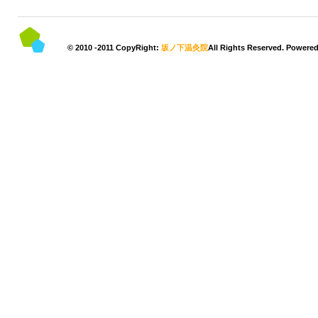
© 2010 -2011 CopyRight:
坂ノ下温灸院
All Rights Reserved. Powere