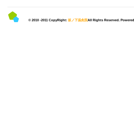
© 2010 -2011 CopyRight:
坂ノ下温灸院
All Rights Reserved. Powere