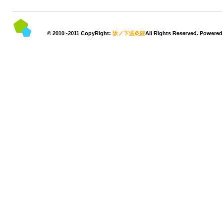
© 2010 -2011 CopyRight:
坂ノ下温灸院
All Rights Reserved. Powere