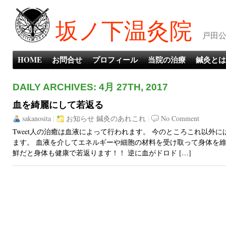
坂ノ下温灸院
戸田公
HOME
お問合せ
プロフィール
当院の治療
鍼灸とは
DAILY ARCHIVES: 4月 27TH, 2017
血を綺麗にして若返る
sakanosita
|
お知らせ
鍼灸のあれこれ
|
No Comment
Tweet人の治癒は血液によって行われます。 今のところこれ以外
ます。 血液を介してエネルギーや細胞の材料を受け取って身体を維
鮮だと身体も健康で若返ります！！ 逆に血がドロド […]