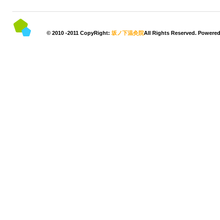
© 2010 -2011 CopyRight:
坂ノ下温灸院
All Rights Reserved. Powere