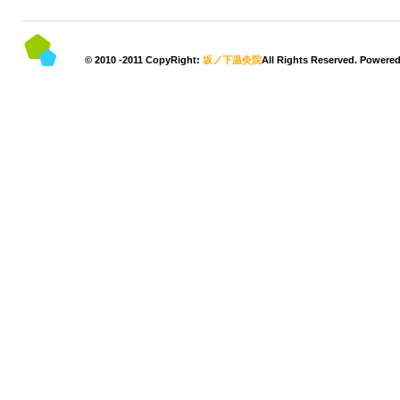
© 2010 -2011 CopyRight:
坂ノ下温灸院
All Rights Reserved. Powere