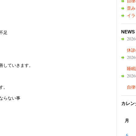
自律
歪み
イラ
NEWS
不足
202
休診
202
善していきます。
睡眠
202
す。
自律
ならない事
カレン
月
6