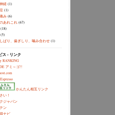
神経
(1)
症
(1)
痛み
(6)
のあれこれ
(67)
(18)
(5)
しばり、歯ぎしり、噛み合わせ
(1)
ビス - リンク
ry RANKING
 DE アミ～ゴ!!
most.com
Espresso
かんたん相互リンク
さい！
クジャパン
テン
得ナビ