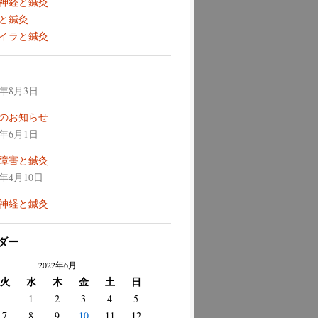
神経と鍼灸
と鍼灸
イラと鍼灸
6年8月3日
のお知らせ
6年6月1日
障害と鍼灸
6年4月10日
神経と鍼灸
ダー
2022年6月
火
水
木
金
土
日
1
2
3
4
5
7
8
9
10
11
12