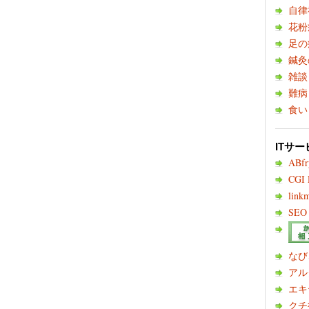
自律
花粉
足の
鍼灸
雑談
難病
食い
ITサー
ABf
CGI
link
SEO 
なび
アル
エキ
クチ