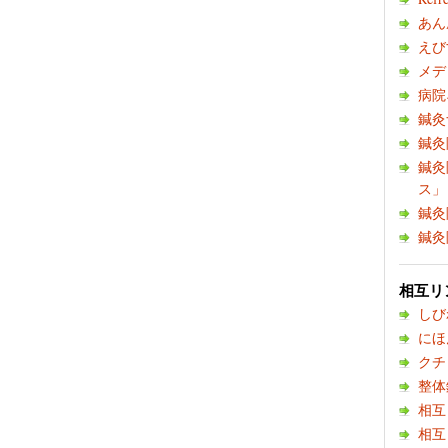
あん
えび
メデ
病院
鍼灸
鍼灸
鍼灸
ス」
鍼灸
鍼灸
相互リ
しび
にほ
クチ
整体
相互
相互