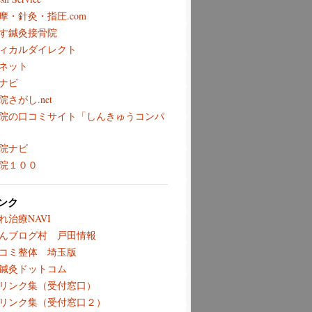
摩・針灸・指圧.com
す鍼灸接骨院
ィカルダイレクト
ネット
ナビ
院さがし.net
院の口コミサイト「しんきゅうコンパ
院ナビ
院１００
ンク
れ治療NAVI
んブログ村 戸田情報
コミ整体 埼玉版
鍼灸ドットコム
リンク集（受付窓口）
リンク集（受付窓口２）