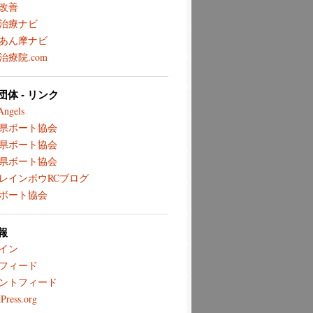
改善
治療ナビ
あん摩ナビ
治療院.com
体 - リンク
Angels
県ボート協会
県ボート協会
県ボート協会
レインボウRCブログ
ボート協会
報
イン
フィード
ントフィード
Press.org