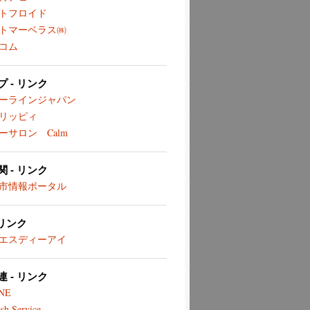
トフロイド
トマーベラス㈱
コム
 - リンク
ーラインジャパン
リッピィ
ーサロン Calm
 - リンク
市情報ポータル
 リンク
エスディーアイ
 - リンク
NE
sh Service