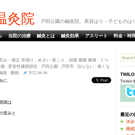
温灸院
戸田公園の鍼灸院。美容はり・子どものはりも
ル
当院の治療
鍼灸とは
鍼灸効果
アスリート
料金・時
歪み・矯正
耳鳴り、めまい
肩こり、頭痛
腰痛
膝痛
|
うつ
|
経痛
|
変形性膝関節症
|
戸田公園
|
戸田市
|
治らない
|
痛くな
鍼灸
|
難病
|
2022.06.06
TWIL
みに
Twit
原因は
の歪みと
最近の
休診
睡眠