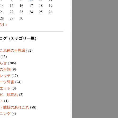
14
15
16
17
18
19
21
22
23
24
25
26
28
29
30
7月 »
ログ（カテゴリ一覧）
これ体の不思議
(72)
(15)
らせ
(706)
の不調
(9)
レッチ
(17)
ーツ障害
(24)
エット
(3)
ビ、肌荒れ
(2)
ト
(1)
ト競技のあれこれ
(88)
ニング
(4)