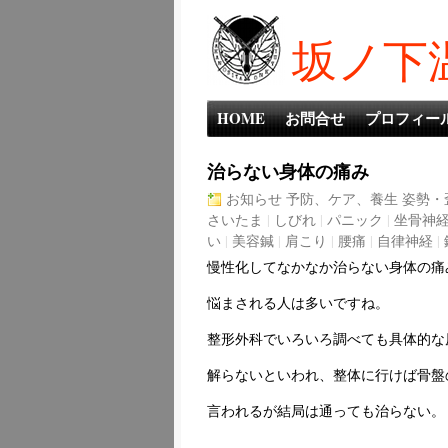
坂ノ下
HOME
お問合せ
プロフィー
治らない身体の痛み
お知らせ
予防、ケア、養生
姿勢・
さいたま
|
しびれ
|
パニック
|
坐骨神
い
|
美容鍼
|
肩こり
|
腰痛
|
自律神経
|
慢性化してなかなか治らない身体の痛
悩まされる人は多いですね。
整形外科でいろいろ調べても具体的な
解らないといわれ、整体に行けば骨盤
言われるが結局は通っても治らない。