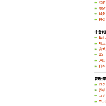
腰痛
腰痛
鍼灸
鍼灸
非営利団
Red 
埼玉
宮城
富山
戸田
日本
管理情
ログ
投稿
コメ
Word