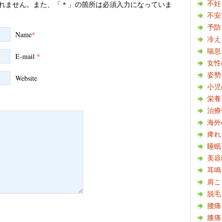
不妊
れません。また、「＊」の箇所は必須入力になっていま
不安
予防
Name
*
冷え
喘息
E-mail
*
女性
姿勢
Website
小児
栄養
治療
海外
痺れ
睡眠
美容
耳鳴
肩こ
脱毛
腰痛
膝痛