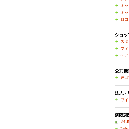
ネッ
ネッ
ロコ
ショップ
スタ
フィ
ヘア
公共機関
戸田
法人 -
ワイ
病院関連
@LI
Refre