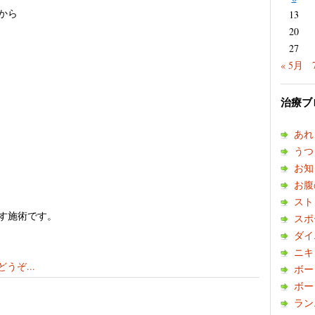
から
13
20
27
« 5月
治療ブ
あれ
うつ
お知
お腹
スト
す施術です。
スポ
ダイ
ニキ
うぞ...
ボー
ボー
ラン