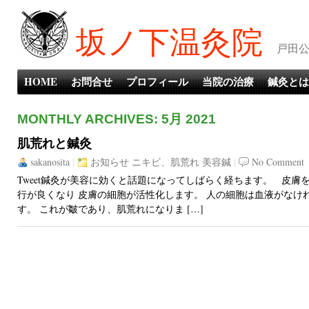
坂ノ下温灸院
戸田公
HOME
お問合せ
プロフィール
当院の治療
鍼灸とは
MONTHLY ARCHIVES: 5月 2021
肌荒れと鍼灸
sakanosita
|
お知らせ
ニキビ、肌荒れ
美容鍼
|
No Comment
Tweet鍼灸が美容に効くと話題になってしばらく経ちます。 皮膚
行が良くなり 皮膚の細胞が活性化します。 人の細胞は血液がなけ
す。 これが皺であり、肌荒れになりま […]