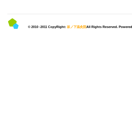
© 2010 -2011 CopyRight:
坂ノ下温灸院
All Rights Reserved. Powere