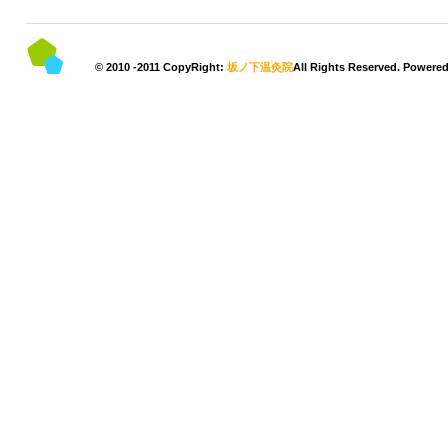
© 2010 -2011 CopyRight:
坂ノ下温灸院
All Rights Reserved. Powere