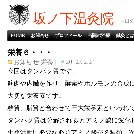
坂ノ下温灸院
戸田公
HOME
お問合せ
プロフィール
当院の治療
鍼灸とは
栄養６・・・
お知らせ
栄養
| |
2012.02.24
今回はタンパク質です。
筋肉や内臓を作り、酵素やホルモンの合成
大切な栄養素です。
糖質、脂質と合わせて三大栄養素といわれ
タンパク質は分解されるとアミノ酸に変化
生命活動に必要な必須アミノ酸が８種類、