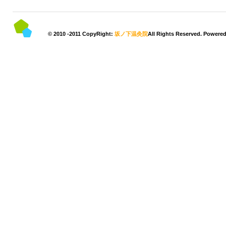
© 2010 -2011 CopyRight:
坂ノ下温灸院
All Rights Reserved. Powere