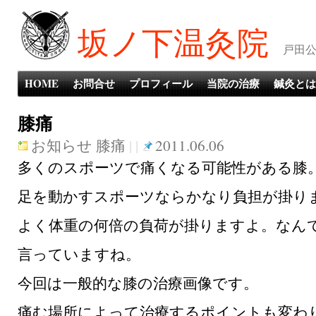
坂ノ下温灸院
戸田公
HOME
お問合せ
プロフィール
当院の治療
鍼灸とは
膝痛
お知らせ
膝痛
| |
2011.06.06
多くのスポーツで痛くなる可能性がある膝
足を動かすスポーツならかなり負担が掛り
よく体重の何倍の負荷が掛りますよ。なん
言っていますね。
今回は一般的な膝の治療画像です。
痛む場所によって治療するポイントも変わ