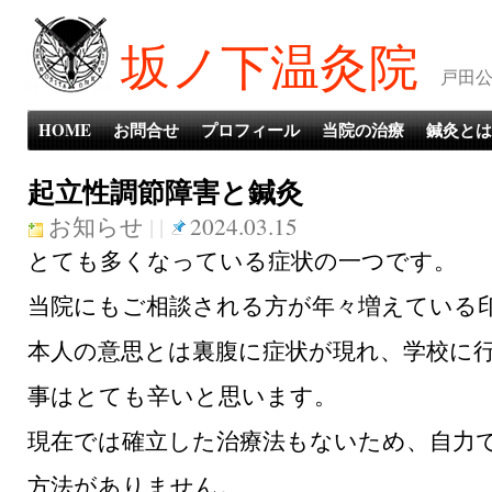
坂ノ下温灸院
戸田公
HOME
お問合せ
プロフィール
当院の治療
鍼灸とは
起立性調節障害と鍼灸
お知らせ
| |
2024.03.15
とても多くなっている症状の一つです。
当院にもご相談される方が年々増えている
本人の意思とは裏腹に症状が現れ、学校に
事はとても辛いと思います。
現在では確立した治療法もないため、自力
方法がありません。