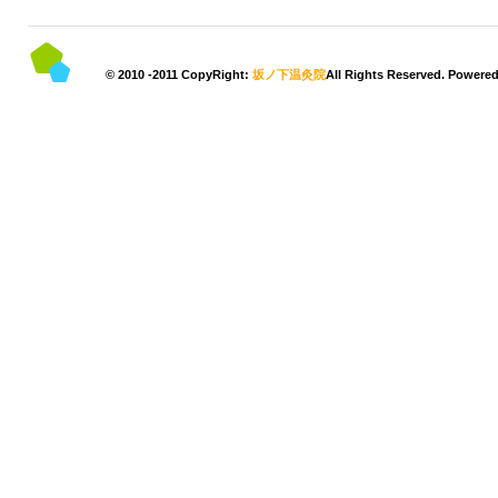
© 2010 -2011 CopyRight:
坂ノ下温灸院
All Rights Reserved. Powere