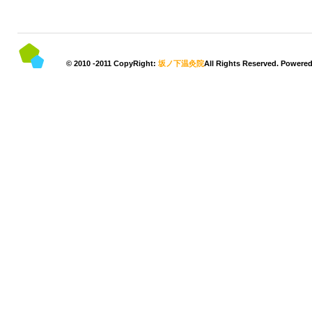
© 2010 -2011 CopyRight:
坂ノ下温灸院
All Rights Reserved. Powere