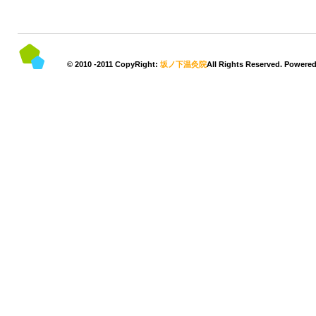
© 2010 -2011 CopyRight:
坂ノ下温灸院
All Rights Reserved. Powere