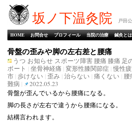
坂ノ下温灸院
戸田公
HOME
お問合せ
プロフィール
当院の治療
鍼灸とは
骨盤の歪みや脚の左右差と腰痛
うつ
お知らせ
スポーツ障害
腰痛
膝痛
足
ボート
|
坐骨神経痛
|
変形性膝関節症
|
慢性疲
市
|
歩けない
|
歪み
|
治らない
|
痛くない
|
腰
難病
|
2022.05.23
骨盤が歪んでいるから腰痛になる。
脚の長さが左右で違うから腰痛になる。
結構言われます。