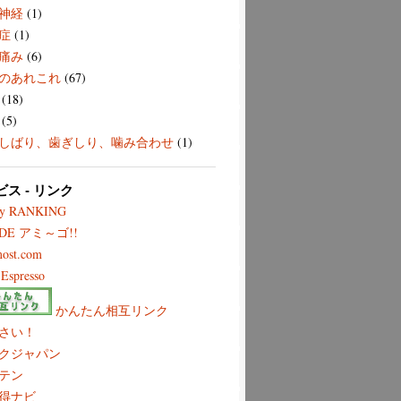
神経
(1)
症
(1)
痛み
(6)
のあれこれ
(67)
(18)
(5)
しばり、歯ぎしり、噛み合わせ
(1)
ビス - リンク
ry RANKING
 DE アミ～ゴ!!
most.com
Espresso
かんたん相互リンク
さい！
クジャパン
テン
得ナビ