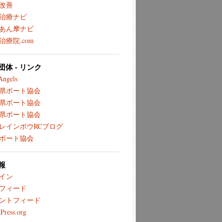
改善
治療ナビ
あん摩ナビ
治療院.com
体 - リンク
Angels
県ボート協会
県ボート協会
県ボート協会
レインボウRCブログ
ボート協会
報
イン
フィード
ントフィード
Press.org