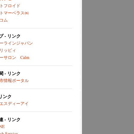
トフロイド
トマーベラス㈱
コム
 - リンク
ーラインジャパン
リッピィ
ーサロン Calm
 - リンク
市情報ポータル
 リンク
エスディーアイ
 - リンク
NE
sh Service