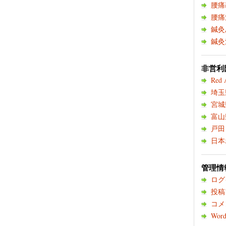
腰痛
腰痛
鍼灸
鍼灸
非営利団
Red 
埼玉
宮城
富山
戸田
日本
管理情
ログ
投稿
コメ
Word