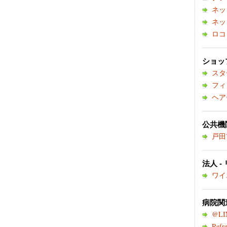
ネッ
ネッ
ロコ
ショップ
スタ
フィ
ヘア
公共機関
戸田
法人 -
ワイ
病院関連
@LI
Refre