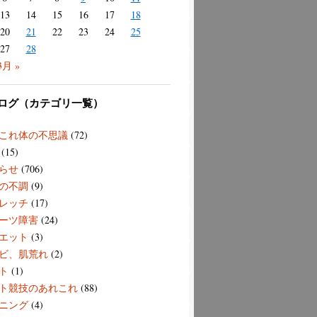
13
14
15
16
17
18
20
21
22
23
24
25
27
28
3月 »
ログ（カテゴリ一覧）
これ体の不思議
(72)
(15)
らせ
(706)
の不調
(9)
レッチ
(17)
ーツ障害
(24)
エット
(3)
ビ、肌荒れ
(2)
ト
(1)
ト競技のあれこれ
(88)
ニング
(4)