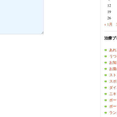
12
19
26
« 1月
治療ブ
あれ
うつ
お知
お腹
スト
スポ
ダイ
ニキ
ボー
ボー
ラン