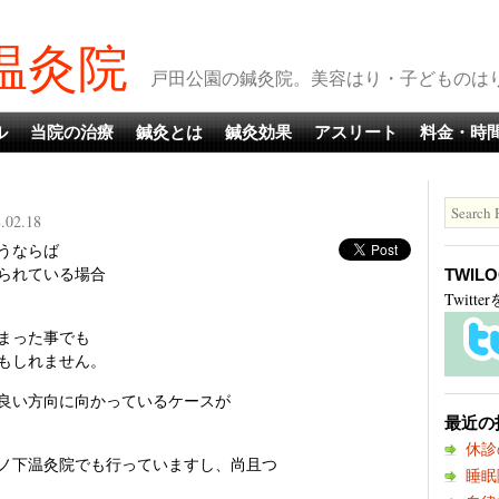
温灸院
戸田公園の鍼灸院。美容はり・子どものはりも
ル
当院の治療
鍼灸とは
鍼灸効果
アスリート
料金・時
.02.18
うならば
られている場合
TWIL
Twit
まった事でも
もしれません。
良い方向に向かっているケースが
最近の
休診
ノ下温灸院でも行っていますし、尚且つ
睡眠