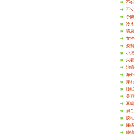
不妊
不安
予防
冷え
喘息
女性
姿勢
小児
栄養
治療
海外
痺れ
睡眠
美容
耳鳴
肩こ
脱毛
腰痛
膝痛