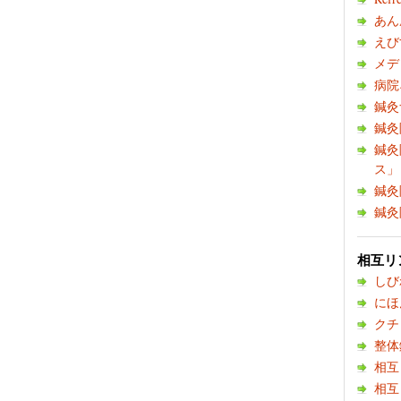
あん
えび
メデ
病院
鍼灸
鍼灸
鍼灸
ス」
鍼灸
鍼灸
相互リ
しび
にほ
クチ
整体
相互
相互