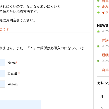
自律
されにくいので、なかなか通いにくいと
歪み
て頂きたい治療方法です。
イラ
軽にお問合せください。
NEWS
うぞ...
202
休診
202
れません。また、「＊」の箇所は必須入力になっていま
睡眠
202
Name
*
自律
E-mail
*
カレン
Website
月
5