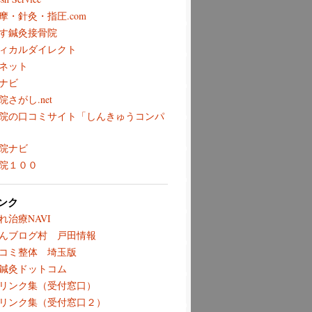
摩・針灸・指圧.com
す鍼灸接骨院
ィカルダイレクト
ネット
ナビ
院さがし.net
院の口コミサイト「しんきゅうコンパ
院ナビ
院１００
ンク
れ治療NAVI
んブログ村 戸田情報
コミ整体 埼玉版
鍼灸ドットコム
リンク集（受付窓口）
リンク集（受付窓口２）