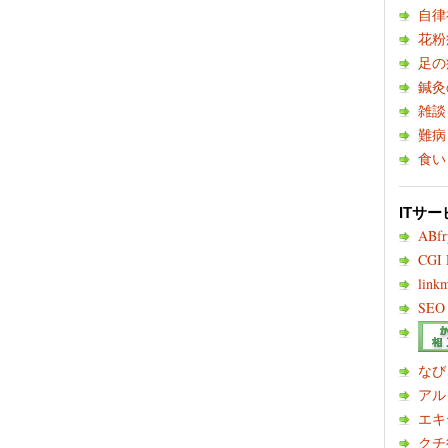
自律
花粉
足の
鍼灸
雑談
難病
食い
ITサー
ABf
CGI
link
SEO 
なび
アル
エキ
クチ