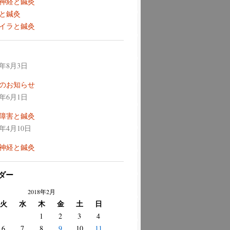
神経と鍼灸
と鍼灸
イラと鍼灸
6年8月3日
のお知らせ
6年6月1日
障害と鍼灸
6年4月10日
神経と鍼灸
ダー
2018年2月
火
水
木
金
土
日
1
2
3
4
6
7
8
9
10
11