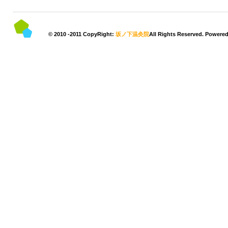
© 2010 -2011 CopyRight:
坂ノ下温灸院
All Rights Reserved. Powere