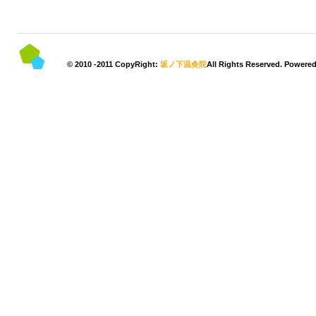
© 2010 -2011 CopyRight:
坂ノ下温灸院
All Rights Reserved. Powere