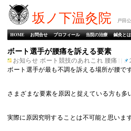
坂ノ下温灸院
戸田公
HOME
お問合せ
プロフィール
当院の治療
鍼灸とは
ボート選手が腰痛を訴える要素
お知らせ
ボート競技のあれこれ
腰痛
| |
ボート選手が最も不調を訴える場所が腰で
さまざまな要素を原因と捉えている方も多
実際に原因究明することは不可能と思いま